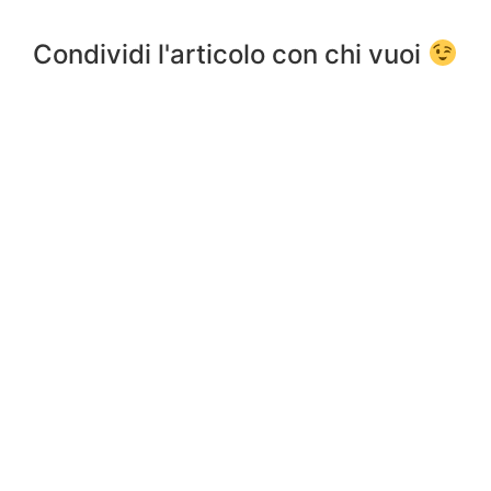
Condividi l'articolo con chi vuoi
Previous
Next
Il nostro logo
Le regole della casa
Annalisa Ronchi
Sono mamma di quattro figli, ho creato una
famiglia allargata e colorata.