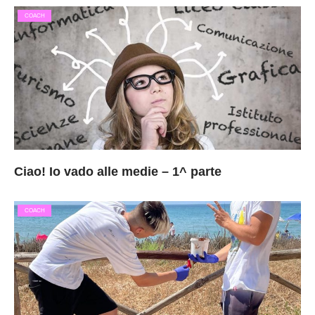
COACH
Ciao! Io vado alle medie – 1^ parte
COACH