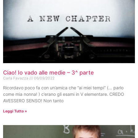
Ciao! Io vado alle medie – 3^ parte
Carla Favazza
06/09/2022
Ricordavo poco fa con un’amica che “ai miei tempi” (… parlo
come mia nonna! ) c’erano gli esami in V elementare. CREDO
AVESSERO SENSO! Non tanto
Leggi Tutto »