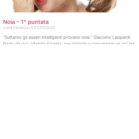
Noia – 1^ puntata
Carla Favazza
02/05/2022
“Soltanto gli esseri intelligenti provano noia.” Giacomo Leopardi
Parto da qui, citando il poeta, per iniziare a conversare un po’ tra
noi Marinai del sentimento della
Leggi Tutto »