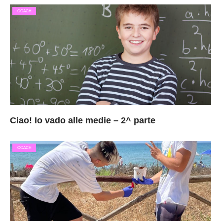
COACH
Ciao! Io vado alle medie – 2^ parte
COACH