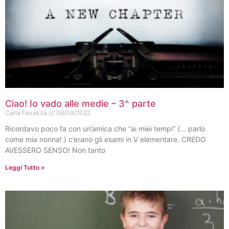
Ciao! Io vado alle medie – 3^ parte
Carla Favazza
06/09/2022
Ricordavo poco fa con un’amica che “ai miei tempi” (… parlo
come mia nonna! ) c’erano gli esami in V elementare. CREDO
AVESSERO SENSO! Non tanto
Leggi Tutto »