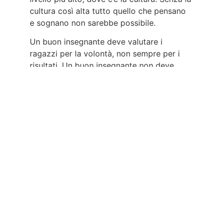
cultura così alta tutto quello che pensano
e sognano non sarebbe possibile.
Un buon insegnante deve valutare i
ragazzi per la volontà, non sempre per i
risultati. Un buon insegnante non deve
essere intransigente fino a questo punto.
Un buon insegnante deve avere una
passione straordinaria da trasmettere ai
ragazzi. La cultura è e deve essere
contagiosa. Un insegnante non deve stare
con i migliori. Un capitano della nave è
bravo quando c’è tempesta.”
Roberto Vecchioni
Condividi l'articolo con chi vuoi